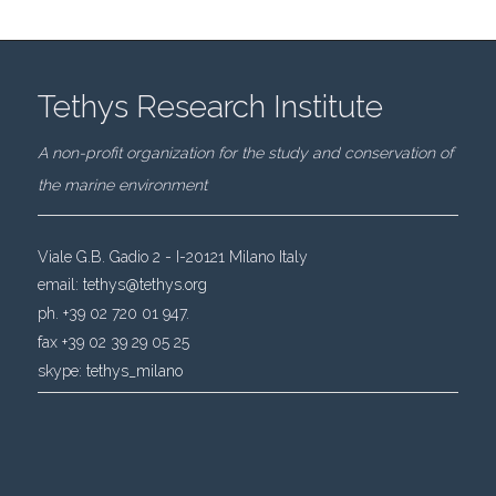
Tethys Research Institute
A non-profit organization for the study and conservation of
the marine environment
Viale G.B. Gadio 2 - I-20121 Milano Italy
email:
tethys@tethys.org
ph. +39 02 720 01 947.
fax +39 02 39 29 05 25
skype:
tethys_milano