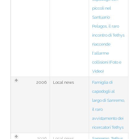
piccoli nel
Santuario
Pelagos, il raro
incontro di Tethys
riaccende
l'allarme
collisioni (Foto e
Video)
2006
Local news
Famiglia di
capodogli al
largo di Sanremo,
il raro
avvistamento dei
ricercatori Tethys
2026
Local news
Sanremo, Tethys