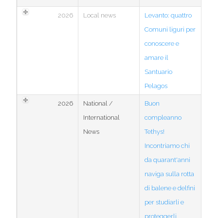
2026
Local news
Levanto: quattro
Comuni liguri per
conoscere e
amare il
Santuario
Pelagos
2026
National /
Buon
International
compleanno
News
Tethys!
Incontriamo chi
da quarant'anni
naviga sulla rotta
di balene e delfini
per studiarli e
proteggerli