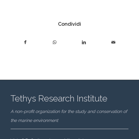
Condividi
Tethys Research Institute
A non-profit organization for the study and conservation of
the marine environment