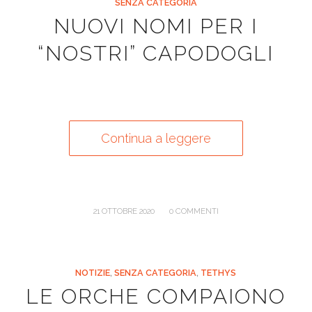
SENZA CATEGORIA
NUOVI NOMI PER I
“NOSTRI” CAPODOGLI
Continua a leggere
/
21 OTTOBRE 2020
0 COMMENTI
NOTIZIE
,
SENZA CATEGORIA
,
TETHYS
LE ORCHE COMPAIONO