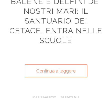
BALENE E DELFINI DEI
NOSTRI MARI: IL
SANTUARIO DEI
CETACEI ENTRA NELLE
SCUOLE
Continua a leggere
/
21 FEBBRAIO 2022
0 COMMENTI