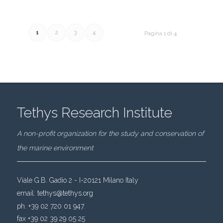
1
2
3
4
Pagina 1 di 4
Tethys Research Institute
A non-profit organization for the study and conservation of
the marine environment
Viale G.B. Gadio 2 - I-20121 Milano Italy
email:
tethys@tethys.org
ph. +39 02 720 01 947.
fax +39 02 39 29 05 25