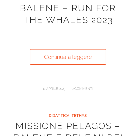
BALENE – RUN FOR
THE WHALES 2023
Continua a leggere
/
11 APRILE 2023
0 COMMENTI
DIDATTICA
,
TETHYS
MISSIONE PELAGOS –