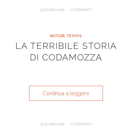
/
23 GIUGNO 2020
0 COMMENTI
NOTIZIE
,
TETHYS
LA TERRIBILE STORIA
DI CODAMOZZA
Continua a leggere
/
15 GIUGNO 2020
0 COMMENTI