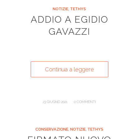
NOTIZIE
,
TETHYS
ADDIO A EGIDIO
GAVAZZI
Continua a leggere
/
23 GIUGNO 2021
0 COMMENTI
CONSERVAZIONE
,
NOTIZIE
,
TETHYS