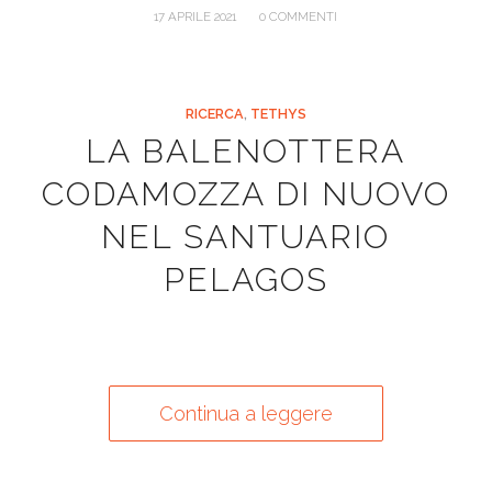
/
17 APRILE 2021
0 COMMENTI
RICERCA
,
TETHYS
LA BALENOTTERA
CODAMOZZA DI NUOVO
NEL SANTUARIO
PELAGOS
Continua a leggere