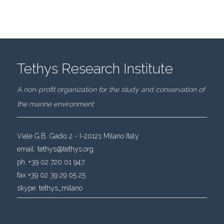
Tethys Research Institute
A non-profit organization for the study and conservation of
the marine environment
Viale G.B. Gadio 2 - I-20121 Milano Italy
email:
tethys@tethys.org
ph. +39 02 720 01 947.
fax +39 02 39 29 05 25
skype:
tethys_milano