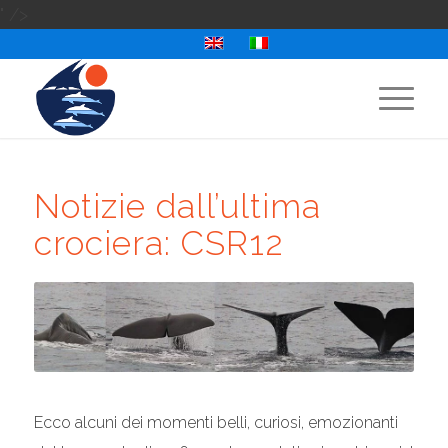
" />
Notizie dall’ultima
crociera: CSR12
Ecco alcuni dei momenti belli, curiosi, emozionanti