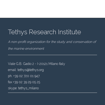
Tethys Research Institute
A non-profit organization for the study and conservation of
the marine environment
Viale G.B. Gadio 2 - I-20121 Milano Italy
email:
tethys@tethys.org
ph. +39 02 720 01 947.
fax +39 02 39 29 05 25
skype:
tethys_milano