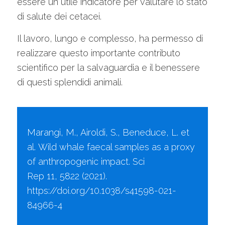
essere un utile indicatore per valutare lo stato
di salute dei cetacei.
Il lavoro, lungo e complesso, ha permesso di
realizzare questo importante contributo
scientifico per la salvaguardia e il benessere
di questi splendidi animali.
Marangi, M., Airoldi, S., Beneduce, L. et
al. Wild whale faecal samples as a proxy
of anthropogenic impact. Sci
Rep 11, 5822 (2021).
https://doi.org/10.1038/s41598-021-
84966-4