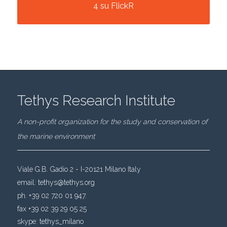
4 su FlickR
Tethys Research Institute
A non-profit organization for the study and conservation of
the marine environment
Viale G.B. Gadio 2 - I-20121 Milano Italy
email:
tethys@tethys.org
ph. +39 02 720 01 947.
fax +39 02 39 29 05 25
skype:
tethys_milano