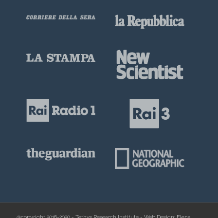
@copyright 2016-2020 - Tethys Research Institute - Web Design:
Elena